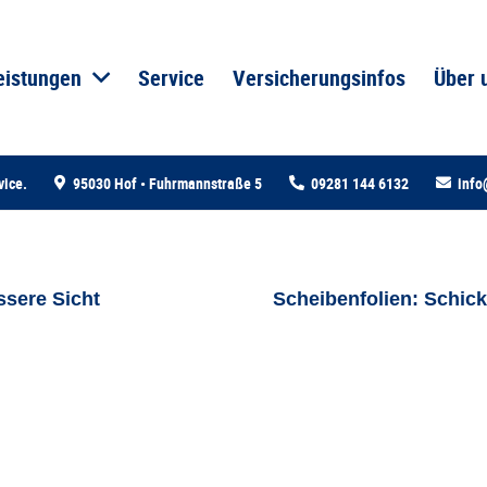
eistungen
Service
Versicherungsinfos
Über 
vice.
95030 Hof • Fuhrmannstraße 5
09281 144 6132
info
ssere Sicht
Scheibenfolien: Schi